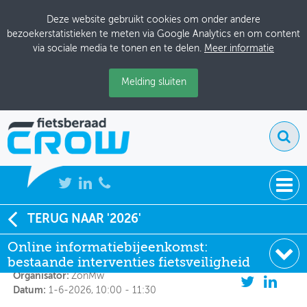
Deze website gebruikt cookies om onder andere
bezoekerstatistieken te meten via Google Analytics en om content
via sociale media te tonen en te delen.
Meer informatie
Melding sluiten
NIEUWS
TERUG NAAR '2026'
Online informatiebijeenkomst: bestaande
interventies fietsveiligheid
Online informatiebijeenkomst:
BIJEENKOMSTEN
bestaande interventies fietsveiligheid
KENNISBANK
Organisator:
ZonMw
Datum:
1-6-2026, 10:00 - 11:30
ADRESSENBOEK