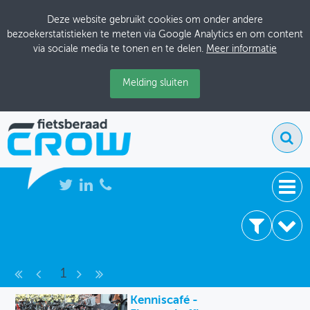
Deze website gebruikt cookies om onder andere
bezoekerstatistieken te meten via Google Analytics en om content
via sociale media te tonen en te delen.
Meer informatie
Melding sluiten
NIEUWS
4 resultaten
BIJEENKOMSTEN
Bijeenkomsten
1
KENNISBANK
Archief
Kenniscafé -
ADRESSENBOEK