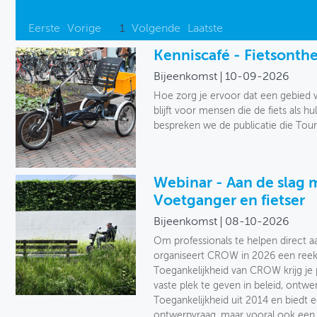
Eerste
Vorige
1
Volgende
Laatste
Kenniscafé - Fietsonth
Bijeenkomst
10-09-2026
Hoe zorg je ervoor dat een gebied w
blijft voor mensen die de fiets als 
bespreken we de publicatie die Tour
Webinar - Aan de slag 
Voetganger en fietser
Bijeenkomst
08-10-2026
Om professionals te helpen direct a
organiseert CROW in 2026 een reeks
Toegankelijkheid van CROW krijg je 
vaste plek te geven in beleid, ontwer
Toegankelijkheid uit 2014 en biedt ee
ontwerpvraag, maar vooral ook een 