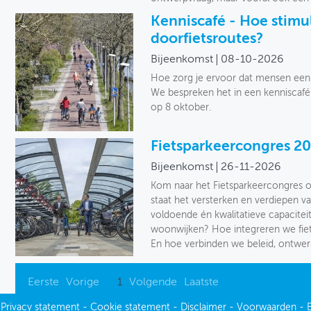
Kenniscafé - Hoe stimul
doorfietsroutes?
Bijeenkomst
08-10-2026
Hoe zorg je ervoor dat mensen een 
We bespreken het in een kenniscafé 
op 8 oktober.
Fietsparkeercongres 2
Bijeenkomst
26-11-2026
Kom naar het Fietsparkeercongres o
staat het versterken en verdiepen v
voldoende én kwalitatieve capacitei
woonwijken? Hoe integreren we fiet
En hoe verbinden we beleid, ontwer
Eerste
Vorige
1
Volgende
Laatste
-
Privacy statement
-
Cookie statement
-
Disclaimer
-
Voorwaarden
-