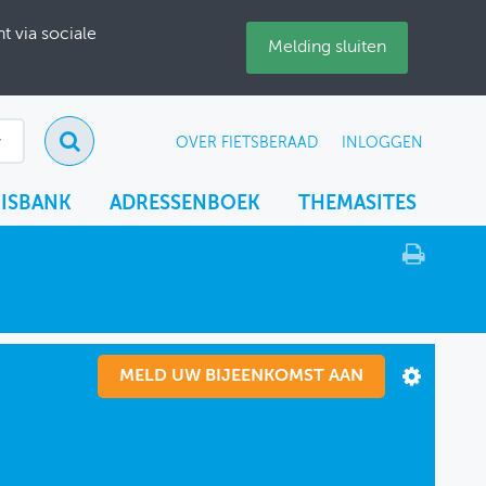
 via sociale
Melding sluiten
OVER FIETSBERAAD
INLOGGEN
ISBANK
ADRESSENBOEK
THEMASITES
MELD UW BIJEENKOMST AAN