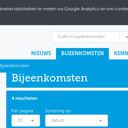
ekerstatistieken te meten via Google Analytics en om content
Zoek in bijeenkomsten
NIEUWS
BIJEENKOMSTEN
KENN
Bijeenkomsten
Bijeenkomsten
4 resultaten
10
datum