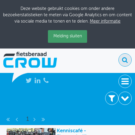
Deze website gebruikt cookies om onder andere
bezoekerstatistieken te meten via Google Analytics en om content
via sociale media te tonen en te delen.
Meer informatie
Melding sluiten
NIEUWS
4 resultaten
BIJEENKOMSTEN
Bijeenkomsten
1
KENNISBANK
Archief
Kenniscafé -
ADRESSENBOEK