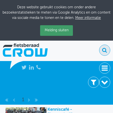
Deze website gebruikt cookies om onder andere
bezoekerstatistieken te meten via Google Analytics en om content
via sociale media te tonen en te delen.
Meer informatie
Melding sluiten
NIEUWS
4 resultaten
BIJEENKOMSTEN
Bijeenkomsten
1
KENNISBANK
Archief
Kenniscafé -
ADRESSENBOEK