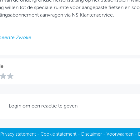
n van de ondergrondse fietsenstalling op het Stationsplein will
ng willen tot de speciale ruimte voor aangepaste fietsen en s
allingsabonnement aanvragen via NS Klantenservice.
eente Zwolle
ie
Login om een reactie te geven
-
Privacy statement
-
Cookie statement
-
Disclaimer
-
Voorwaarden
-