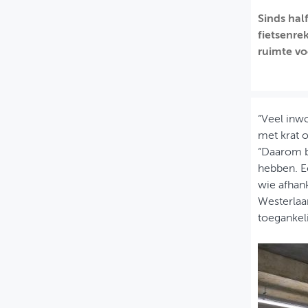
Sinds hal
MIJN PROFIEL
fietsenre
GEBRUIKER
ruimte vo
“Veel inwo
met krat o
“Daarom be
hebben. Ee
wie afhank
Westerlaa
toegankeli