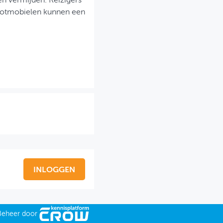
en vermijden. Reizigers
cootmobielen kunnen een
INLOGGEN
Beheer door