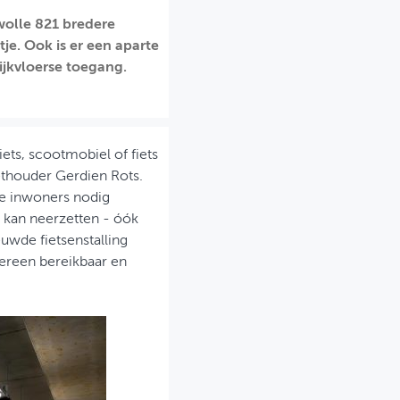
Zwolle 821 bredere
je. Ook is er een aparte
ijkvloerse toegang.
ets, scootmobiel of fiets
wethouder Gerdien Rots.
nze inwoners nodig
s kan neerzetten - óók
uwde fietsenstalling
ereen bereikbaar en