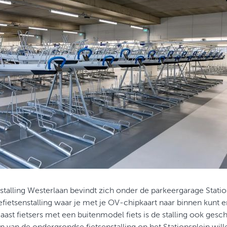
stalling Westerlaan bevindt zich onder de parkeergarage Statio
efietsenstalling waar je met je OV-chipkaart naar binnen kunt e
 Naast fietsers met een buitenmodel fiets is de stalling ook gesch