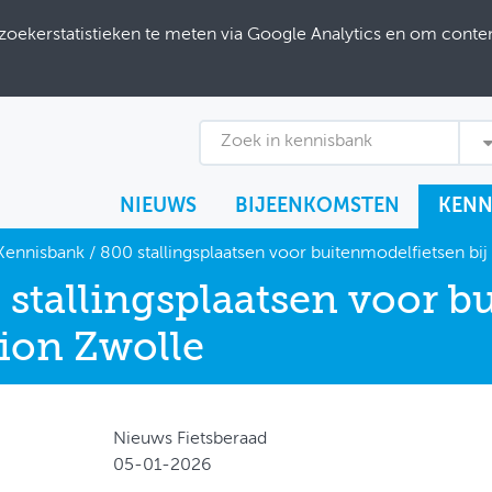
ekerstatistieken te meten via Google Analytics en om content
Zoek in kennisbank
NIEUWS
BIJEENKOMSTEN
KENN
Kennisbank
/
800 stallingsplaatsen voor buitenmodelfietsen bij
 stallingsplaatsen voor b
tion Zwolle
Nieuws Fietsberaad
05-01-2026