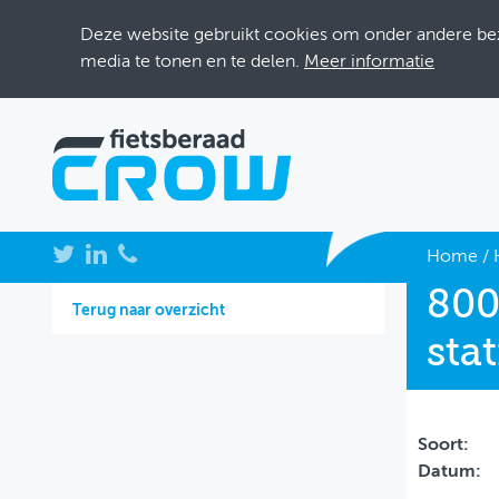
Deze website gebruikt cookies om onder andere bezo
media te tonen en te delen.
Meer informatie
NIEUWS
Home
/
800
BIJEENKOMSTEN
Terug naar overzicht
sta
KENNISBANK
ADRESSENBOEK
OVER FIETSBERAAD
Soort:
Datum:
THEMASITES