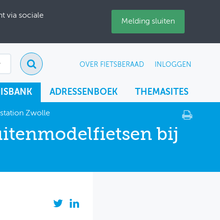
 via sociale
Melding sluiten
OVER FIETSBERAAD
INLOGGEN
ISBANK
ADRESSENBOEK
THEMASITES
 station Zwolle
uitenmodelfietsen bij