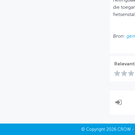
hellingbaa
die toega
fietsenst
Bron:
gem
Relevant
©
Copyright
2026 CROW 