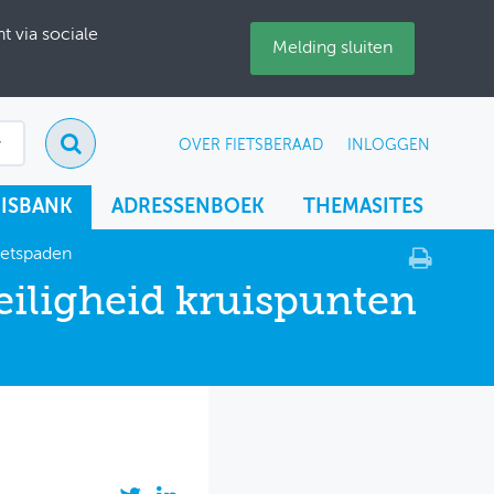
 via sociale
Melding sluiten
OVER FIETSBERAAD
INLOGGEN
ISBANK
ADRESSENBOEK
THEMASITES
ietspaden
eiligheid kruispunten