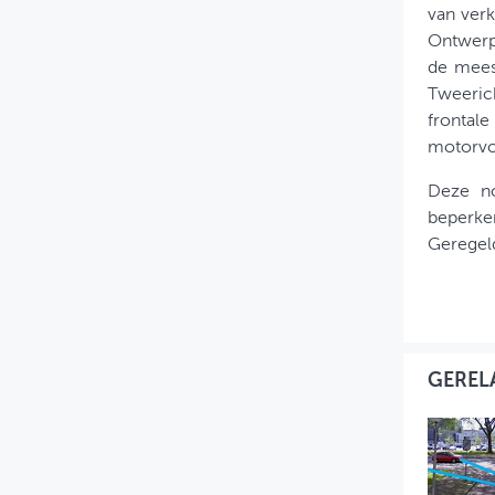
van ver
Ontwerpw
de mees
Tweeric
frontale
motorvoe
Deze no
beperken
Geregeld
GEREL