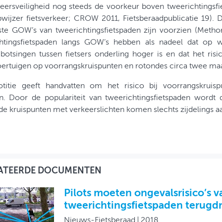
keersveiligheid nog steeds de voorkeur boven tweerichtings
ijzer fietsverkeer; CROW 2011, Fietsberaadpublicatie 19). De
te GOW’s van tweerichtingsfietspaden zijn voorzien (Methor
htingsfietspaden langs GOW’s hebben als nadeel dat op
 botsingen tussen fietsers onderling hoger is en dat het ris
rtuigen op voorrangskruispunten en rotondes circa twee maa
titie geeft handvatten om het risico bij voorrangskruis
. Door de populariteit van tweerichtingsfietspaden wordt da
e kruispunten met verkeerslichten komen slechts zijdelings a
ATEERDE DOCUMENTEN
Pilots moeten ongevalsrisico’s v
tweerichtingsfietspaden terugd
Nieuws-Fietsberaad
2018