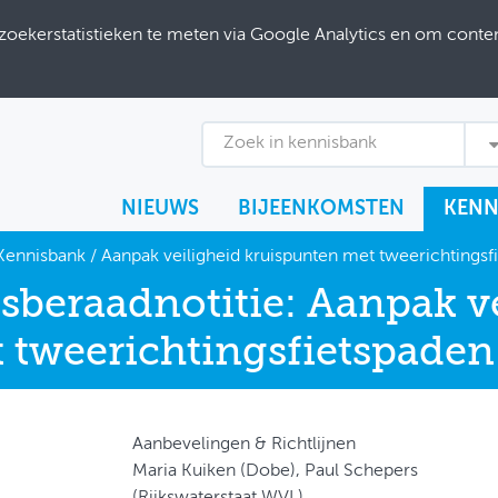
ekerstatistieken te meten via Google Analytics en om content
Zoek in kennisbank
NIEUWS
BIJEENKOMSTEN
KENN
Kennisbank
/
Aanpak veiligheid kruispunten met tweerichtingsf
tsberaadnotitie: Aanpak v
 tweerichtingsfietspaden
Aanbevelingen & Richtlijnen
Maria Kuiken (Dobe), Paul Schepers
(Rijkswaterstaat WVL)