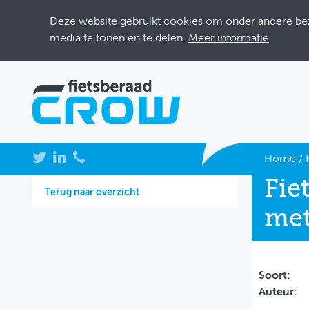
Deze website gebruikt cookies om onder andere bezo
media te tonen en te delen.
Meer informatie
NIEUWS
Home
/
Fie
BIJEENKOMSTEN
Terug naar overzicht
met
KENNISBANK
ADRESSENBOEK
OVER FIETSBERAAD
Soort:
Auteur:
THEMASITES