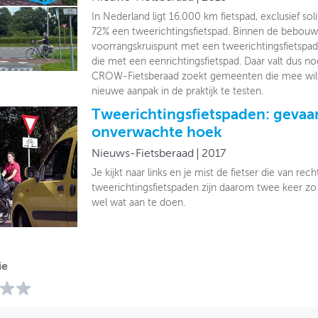
In Nederland ligt 16.000 km fietspad, exclusief soli
72% een tweerichtingsfietspad. Binnen de bebouw
voorrangskruispunt met een tweerichtingsfietspad i
die met een eenrichtingsfietspad. Daar valt dus no
CROW-Fietsberaad zoekt gemeenten die mee will
nieuwe aanpak in de praktijk te testen.
Tweerichtingsfietspaden: gevaar
onverwachte hoek
Nieuws-Fietsberaad
2017
Je kijkt naar links en je mist de fietser die van re
tweerichtingsfietspaden zijn daarom twee keer zo o
wel wat aan te doen.
ie