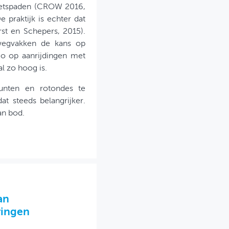
fietspaden (CROW 2016,
 praktijk is echter dat
st en Schepers, 2015).
 wegvakken de kans op
ico op aanrijdingen met
l zo hoog is.
punten en rotondes te
t steeds belangrijker.
an bod.
an
ringen