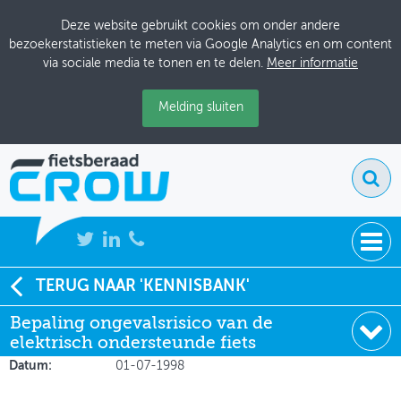
Deze website gebruikt cookies om onder andere
bezoekerstatistieken te meten via Google Analytics en om content
via sociale media te tonen en te delen.
Meer informatie
Melding sluiten
NIEUWS
TERUG NAAR 'KENNISBANK'
Soort:
Onderzoeksrapporten
Bepaling ongevalsrisico van de
BIJEENKOMSTEN
Auteur:
CC Schoon
elektrisch ondersteunde fiets
Uitgever:
SWOV (nr R98-48)
KENNISBANK
Datum:
01-07-1998
ADRESSENBOEK