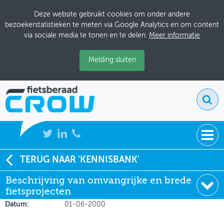
Deze website gebruikt cookies om onder andere
bezoekerstatistieken te meten via Google Analytics en om content
via sociale media te tonen en te delen.
Meer informatie
Melding sluiten
NIEUWS
TERUG NAAR 'KENNISBANK'
Soort:
Onderzoeksrapporten
Beschrijving van omvangrijke en brede
BIJEENKOMSTEN
Author:
Jensen
fietsprojecten
Uitgever:
VD
KENNISBANK
Datum:
01-06-2000
ADRESSENBOEK