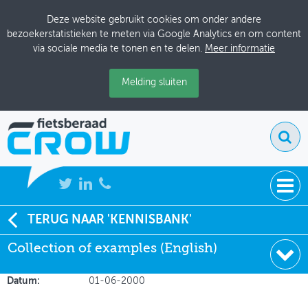
Deze website gebruikt cookies om onder andere
bezoekerstatistieken te meten via Google Analytics en om content
via sociale media te tonen en te delen.
Meer informatie
Melding sluiten
NIEUWS
TERUG NAAR 'KENNISBANK'
Soort:
Onderzoeksrapporten
Collection of examples (English)
BIJEENKOMSTEN
Author:
Jensen
Uitgever:
VD
KENNISBANK
Datum:
01-06-2000
ADRESSENBOEK