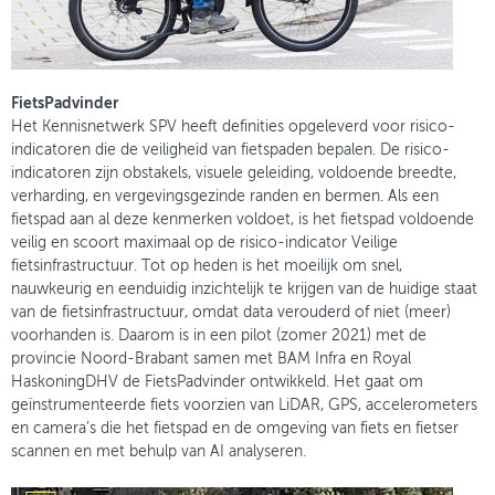
FietsPadvinder
Het Kennisnetwerk SPV heeft definities opgeleverd voor risico-
indicatoren die de veiligheid van fietspaden bepalen. De risico-
indicatoren zijn obstakels, visuele geleiding, voldoende breedte,
verharding, en vergevingsgezinde randen en bermen. Als een
fietspad aan al deze kenmerken voldoet, is het fietspad voldoende
veilig en scoort maximaal op de risico-indicator Veilige
fietsinfrastructuur. Tot op heden is het moeilijk om snel,
nauwkeurig en eenduidig inzichtelijk te krijgen van de huidige staat
van de fietsinfrastructuur, omdat data verouderd of niet (meer)
voorhanden is. Daarom is in een pilot (zomer 2021) met de
provincie Noord-Brabant samen met BAM Infra en Royal
HaskoningDHV de FietsPadvinder ontwikkeld. Het gaat om
geïnstrumenteerde fiets voorzien van LiDAR, GPS, accelerometers
en camera’s die het fietspad en de omgeving van fiets en fietser
scannen en met behulp van AI analyseren.