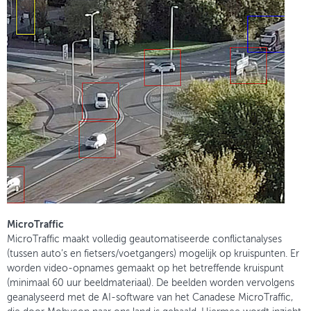
MicroTraffic
MicroTraffic maakt volledig geautomatiseerde conflictanalyses
(tussen auto’s en fietsers/voetgangers) mogelijk op kruispunten. Er
worden video-opnames gemaakt op het betreffende kruispunt
(minimaal 60 uur beeldmateriaal). De beelden worden vervolgens
geanalyseerd met de AI-software van het Canadese MicroTraffic,