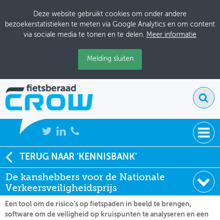
Deze website gebruikt cookies om onder andere
bezoekerstatistieken te meten via Google Analytics en om content
via sociale media te tonen en te delen.
Meer informatie
Melding sluiten
NIEUWS
TERUG NAAR 'KENNISBANK'
Soort:
Nieuws Fietsberaad
De kanshebbers voor de Nationale
BIJEENKOMSTEN
Datum:
04-04-2022
Verkeersveiligheidsprijs
KENNISBANK
Een tool om de risico’s op fietspaden in beeld te brengen,
software om de veiligheid op kruispunten te analyseren en een
ADRESSENBOEK