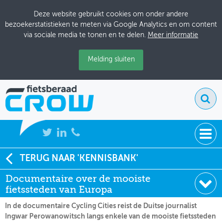
Deze website gebruikt cookies om onder andere
bezoekerstatistieken te meten via Google Analytics en om content
via sociale media te tonen en te delen.
Meer informatie
Melding sluiten
NIEUWS
TERUG NAAR 'KENNISBANK'
Soort:
Nieuws Fietsberaad
Documentaire over de mooiste
BIJEENKOMSTEN
Datum:
31-12-2025
fietssteden van Europa
KENNISBANK
In de documentaire Cycling Cities reist de Duitse journalist
Ingwar Perowanowitsch langs enkele van de mooiste fietssteden
ADRESSENBOEK