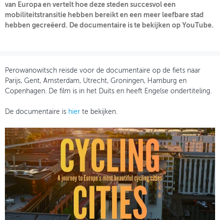
van Europa en vertelt hoe deze steden succesvol een
mobiliteitstransitie hebben bereikt en een meer leefbare stad
OVER FIETSBERAAD
hebben gecreëerd. De documentaire is te bekijken op YouTube.
THEMASITES
MIJN PROFIEL
Perowanowitsch reisde voor de documentaire op de fiets naar
GEBRUIKER
Parijs, Gent, Amsterdam, Utrecht, Groningen, Hamburg en
Copenhagen. De film is in het Duits en heeft Engelse ondertiteling.
De documentaire is
hier
te bekijken.