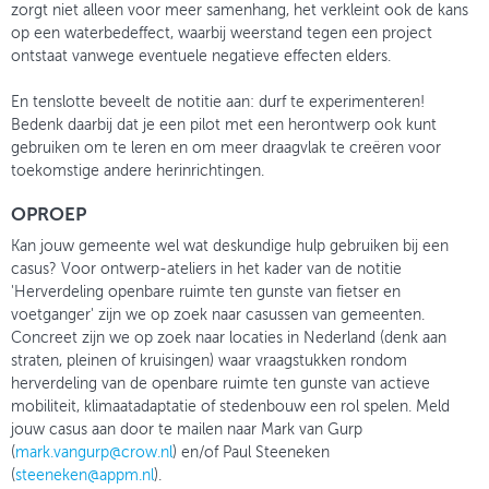
zorgt niet alleen voor meer samenhang, het verkleint ook de kans
op een waterbedeffect, waarbij weerstand tegen een project
ontstaat vanwege eventuele negatieve effecten elders.
En tenslotte beveelt de notitie aan: durf te experimenteren!
Bedenk daarbij dat je een pilot met een herontwerp ook kunt
gebruiken om te leren en om meer draagvlak te creëren voor
toekomstige andere herinrichtingen.
OPROEP
Kan jouw gemeente wel wat deskundige hulp gebruiken bij een
casus? Voor ontwerp-ateliers in het kader van de notitie
'Herverdeling openbare ruimte ten gunste van fietser en
voetganger' zijn we op zoek naar casussen van gemeenten.
Concreet zijn we op zoek naar locaties in Nederland (denk aan
straten, pleinen of kruisingen) waar vraagstukken rondom
herverdeling van de openbare ruimte ten gunste van actieve
mobiliteit, klimaatadaptatie of stedenbouw een rol spelen. Meld
jouw casus aan door te mailen naar Mark van Gurp
(
mark.vangurp@crow.nl
) en/of Paul Steeneken
(
steeneken@appm.nl
).