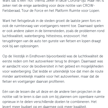
Want dat is een ‘hot’ thema, zeker in deze Corona-tijd. Maar het is
zeker niet de enige aanleiding voor deze notitie van CROW-
Fietsberaad, Tour de Force en het Platform Ruimte voor Lopen.
Want het fietsgebruik in de steden groeit de laatste jaren fors en
ook de ruimtevraag van voetgangers neemt toe. Daarnaast spelen
er ook andere zaken in de binnensteden, zoals de problemen rond
luchtkwaliteit, waterberging, hittestress, enzovoort. Het
terugdringen van de auto ten gunste van fietsen en lopen draagt
ook bij aan oplossingen.
Op de Vestdijk in Eindhoven bijvoorbeeld was de luchtkwaliteit de
eerste reden om het autoverkeer terug te dringen. Daarnaast was
er aandacht voor de biodiversiteit in het gebied en mogelijkheden
voor waterberging. Dat leidde er uiteindelijk toe dat men de route
minder aantrekkelijk maakte voor het autoverkeer, maar dat de
fietser en voetganger daarvan profiteren.
Eén van de lessen die uit deze en de andere tien projecten in de
notitie valt te leren is dan ook om bij plannen om openbare ruimte
opnieuw in te delen verschillende doelen te combineren. Het
levert meer budget op en daarmee ook meer kwaliteit.