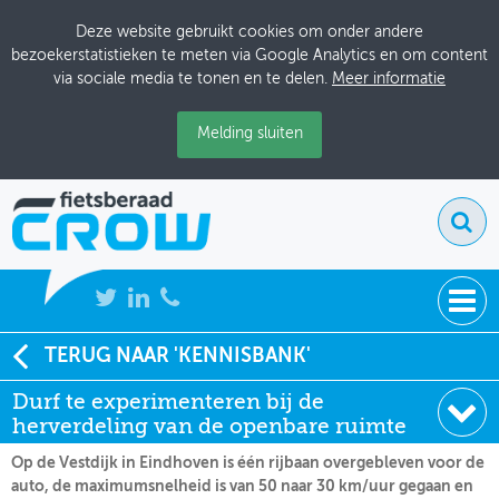
Deze website gebruikt cookies om onder andere
bezoekerstatistieken te meten via Google Analytics en om content
via sociale media te tonen en te delen.
Meer informatie
Melding sluiten
NIEUWS
TERUG NAAR 'KENNISBANK'
Soort:
Nieuws Fietsberaad
Durf te experimenteren bij de
BIJEENKOMSTEN
Datum:
23-11-2020
herverdeling van de openbare ruimte
KENNISBANK
Op de Vestdijk in Eindhoven is één rijbaan overgebleven voor de
auto, de maximumsnelheid is van 50 naar 30 km/uur gegaan en
ADRESSENBOEK