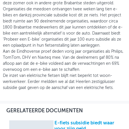
deze zomer ook in andere grote Brabantse steden uitgerold.
Organisaties die meedoen ontvangen twee weken lang tien e-
bikes en dankzij provinciale subsidie kost dit ze niets. Het project
biedt ruimte aan 90 deelnemende organisaties, waardoor circa
1800 Brabantse medewerkers dit jaar kunnen ontdekken of de e-
bike een aantrekkelijk alternatief is voor de auto. Daarnaast biedt
‘Probeer een E-bike’ organisaties dit jaar 100 euro subsidie als ze
een oplaadpunt in hun fietsenstalling laten aanleggen.
Aan de Eindhovense proef deden vorig jaar organisaties als Philips,
TomTom, DHV en Navteq mee. Van de deelnemers gaf 80% na
afloop aan dat de e-bike voldeed aan de verwachtingen en 69%
overwoog om een e-bike aan te schaffen.
De inzet van elektrische fietsen blijft niet beperkt tot woon-
werkverkeer. Eerder meldden we al dat Heerlen zestigplusser
subsidie gaat geven op de aanschaf van een elektrische fiets.
GERELATEERDE DOCUMENTEN
E-fiets subsidie biedt waar
voor zijn geld