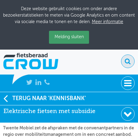
Deze website gebruikt cookies om onder andere
bezoekerstatistieken te meten via Google Analytics en om content
via sociale media te tonen en te delen.
Meer informatie
Melding sluiten
NIEUWS
TERUG NAAR 'KENNISBANK'
Soort:
Nieuws Fietsberaad
Elektrische fietsen met subsidie
BIJEENKOMSTEN
Datum:
23-02-2011
KENNISBANK
Twente Mobiel zet de afspraken met de convenantpartners in de
regio over mobiliteitsmanagement om in een concreet aanbod.
ADRESSENBOEK