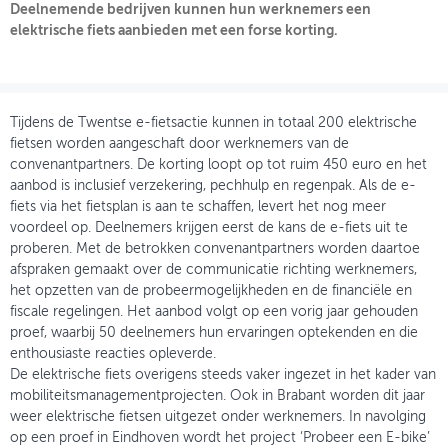
Deelnemende bedrijven kunnen hun werknemers een
elektrische fiets aanbieden met een forse korting.
OVER FIETSBERAAD
THEMASITES
MIJN PROFIEL
Tijdens de Twentse e-fietsactie kunnen in totaal 200 elektrische
fietsen worden aangeschaft door werknemers van de
GEBRUIKER
convenantpartners. De korting loopt op tot ruim 450 euro en het
aanbod is inclusief verzekering, pechhulp en regenpak. Als de e-
fiets via het fietsplan is aan te schaffen, levert het nog meer
voordeel op. Deelnemers krijgen eerst de kans de e-fiets uit te
proberen. Met de betrokken convenantpartners worden daartoe
afspraken gemaakt over de communicatie richting werknemers,
het opzetten van de probeermogelijkheden en de financiële en
fiscale regelingen. Het aanbod volgt op een vorig jaar gehouden
proef, waarbij 50 deelnemers hun ervaringen optekenden en die
enthousiaste reacties opleverde.
De elektrische fiets overigens steeds vaker ingezet in het kader van
mobiliteitsmanagementprojecten. Ook in Brabant worden dit jaar
weer elektrische fietsen uitgezet onder werknemers. In navolging
op een proef in Eindhoven wordt het project ‘Probeer een E-bike’