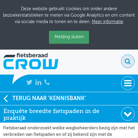
Deze website gebruikt cookies om onder andere
bezoekerstatistieken te meten via Google Analytics en om content
via sociale media te tonen en te delen.
Meer informatie
Melding sluiten
NIEUWS
TERUG NAAR 'KENNISBANK'
Soort:
Nieuws Fietsberaad
Enquête breedte fietspaden in de
BIJEENKOMSTEN
Datum:
03-04-2024
praktijk
KENNISBANK
Fietsberaad onderzoekt welke wegbeheerders bezig zijn met het
verbreden van fietspaden en of zij bekend zijn met de
ADRESSENBOEK