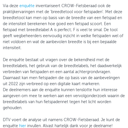
Via deze
enquête
inventariseert CROW-Fietsberaad ook de
praktijkervaringen met de ‘breedtetool voor fietspaden’. Met deze
breedtetool kan men op basis van de breedte van een fietspad en
de intensiteit berekenen hoe goed een fietspad scoort. Een
fietspad met breedtelabel A is perfect; F is veel te smal. De tool
geeft wegbeheerders eenvoudig inzicht in welke fietspaden wel of
niet voldoen en wat de aanbevolen breedte is bij een bepaalde
intensiteit.
De enquête bestaat uit vragen over de bekendheid met de
breedtelabels, het gebruik van de breedtelabels, het daadwerkelijk
verbreden van fietspaden en een aantal achtergrondvragen.
Daarnaast kan men fietspaden die op basis van de aanbevelingen
uit 2022 zijn verbreed op een digitale kaart markeren.
De deelnemers aan de enquête kunnen tenslotte hun interesse
aangeven om mee te werken aan een vervolgonderzoek waarin de
breedtelabels van hun fietspadennet tegen het licht worden
gehouden.
DTV voert de analyse uit namens CROW-Fietsberaad. Je kunt de
enquête
hier
invullen. Alvast hartelijk dank voor je deelname!