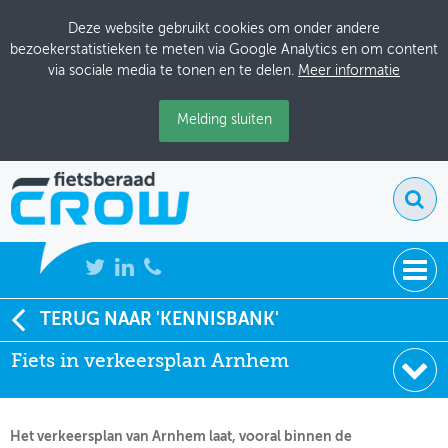
Deze website gebruikt cookies om onder andere
bezoekerstatistieken te meten via Google Analytics en om content
via sociale media te tonen en te delen.
Meer informatie
Melding sluiten
NIEUWS
TERUG NAAR 'KENNISBANK'
Soort:
Beleidsdocumenten
Fiets in verkeersplan Arnhem
BIJEENKOMSTEN
Uitgever:
Arnhem
Datum:
01-01-2000
KENNISBANK
Het verkeersplan van Arnhem laat, vooral binnen de
ADRESSENBOEK