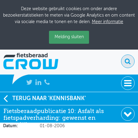
Deze website gebruikt cookies om onder andere
bezoekerstatistieken te meten via Google Analytics en om content
via sociale media te tonen en te delen.
Meer informatie
Melding sluiten
NIEUWS
TERUG NAAR 'KENNISBANK'
Soort:
Aanbevelingen &
Fietsberaadpublicatie 10: Asfalt als
BIJEENKOMSTEN
Richtlijnen
fietspadverharding: gewenst en
Auteur:
CROW-Fietsberaad
KENNISBANK
mogelijk
Datum:
01-08-2006
ADRESSENBOEK