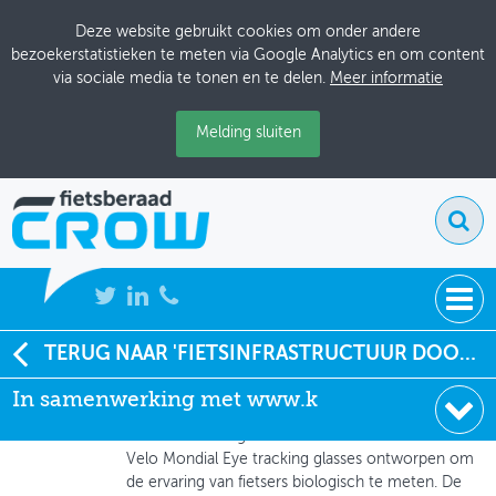
Deze website gebruikt cookies om onder andere
bezoekerstatistieken te meten via Google Analytics en om content
via sociale media te tonen en te delen.
Meer informatie
Melding sluiten
NIEUWS
TERUG NAAR 'FIETSINFRASTRUCTUUR DOOR DE VITUAL REALITY-BRIL BEKEKEN'
Pascal van den Noort
, Velo Mondial
In samenwerking met www.k
BIJEENKOMSTEN
01-11-2022 om 08:56
In samenwerking met www.kexxu.com heeft
KENNISBANK
Velo Mondial Eye tracking glasses ontworpen om
de ervaring van fietsers biologisch te meten. De
ADRESSENBOEK