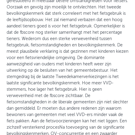
geresulteerd in meetbaar betere omstandigheden voor fietsers.
Oorzaak en gevolg zijn moeilijk te ontvlechten. Het tweede
bevolkingskenmerk dat sterk correleert met het fietsgebruik is
de leeftijdsopbouw. Het zal niemand verbazen dat een hoog
aandeel tieners goed is voor het fietsgebruik. Opmerkelijker is
dat de fbscore nog sterker samenhangt met het percentage
tieners. Wederom dus een sterke verwevenheid tussen
fietsgebruik, fietsomstandigheden en bevolkingskenmerk. De
meest plausibele verklaring is dat gezinnen met kinderen kiezen
voor een fietsvriendelijke omgeving. De dominante
aanwezigheid van ouders met kinderen heeft weer zijn
uitwerking op de besluiten van het gemeentebestuur. Het
stemgedrag bij de laatste Tweedekamerverkiezingen is het
laatste significante bevolkingskenmerk. Hoe meer VVD-
stemmers, hoe lager het fietsgebruik. Hier is geen
verwevenheid met de fbscore zichtbaar. De
fietsomstandigheden in de liberale gemeenten zijn niet slechter
dan gemiddeld. Er moeten dus andere redenen zijn waarom
bewoners van gemeenten met veel VVD-ers minder vaak de
fiets pakken. Aan de fietsvoorzieningen kan het niet liggen. Een
zichzelf versterkend procesNa toevoeging van de significante
bevolkingskenmerken, OV-concurrentie en een zwaarder