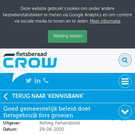
Deze website gebruikt cookies om onder andere
bezoekerstatistieken te meten via Google Analytics en om content
via sociale media te tonen en te delen.
Meer informatie
Melding sluiten
NIEUWS
TERUG NAAR 'KENNISBANK'
Soort:
Artikelen Tijdschriften
Goed gemeentelijk beleid doet
BIJEENKOMSTEN
Auteur:
Otto van Boggelen
fietsgebruik fors groeien
(Fietsersbond)
KENNISBANK
Uitgever:
Ketting, Fietsersbond
Datum:
29-06-2000
ADRESSENBOEK