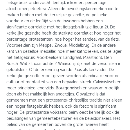
fietsgebruik onderzocht: leeftijd, inkomen, percentage
allochtonen, etcetera. Alleen de bevolkingskenmerken die te
maken hebben met de kerkelijke gezindte, de politieke
voorkeur en de leeftijd van de inwoners hebben een
significante correlatie met het fietsgebruik (zie figuur 2). De
kerkelijke gezindte heeft de sterkste correlatie: hoe hoger het
percentage protestanten, hoe hoger het aandeel van de fiets.
Voorbeelden zijn Meppel, Zwolle, Middelbrug. En de andere
kant van dezelfde medaille: hoe meer katholieken, des te lager
het fietsgebruik. Voorbeelden: Landgraaf, Maastricht, Den
Bosch. Wat zit daar achter? Waarschijnlijk niet de verschillen in
geloofsleer. Of de erkenning van de Paus als kerkvader. De
kerkelijke gezindte moet gezien worden als indicator voor de
cultuur of mentaliteit van een bepaalde streek. Calvinistisch en
meer principieel enerzijds, Bourgondisch en waarom moeilijk
doen als het makkelijk kan anderzijds. Opvallend is dat
gemeenten met een protestants-christelijke traditie niet alleen
een hoger fietsgebruik hebben, ook de fbscore is significant
hoger. De protestantse volksaard beïnvloedt kennelijk ook de
beslissingen van gemeentebesturen en de beleidsmakers. Het
beleid van de gemeenten boven de grote rivieren heeft