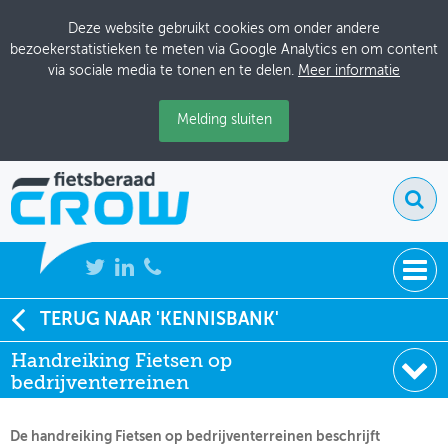
Deze website gebruikt cookies om onder andere
bezoekerstatistieken te meten via Google Analytics en om content
via sociale media te tonen en te delen.
Meer informatie
Melding sluiten
NIEUWS
TERUG NAAR 'KENNISBANK'
Soort:
Notities
Handreiking Fietsen op
BIJEENKOMSTEN
Uitgever:
CROW-Fietsberaad
bedrijventerreinen
Datum:
05-08-2025
KENNISBANK
De handreiking Fietsen op bedrijventerreinen beschrijft
ADRESSENBOEK