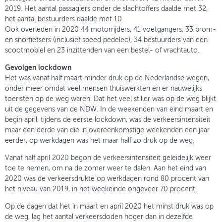
2019. Het aantal passagiers onder de slachtoffers daalde met 32,
het aantal bestuurders daalde met 10.
Ook overleden in 2020 44 motorrijders, 41 voetgangers, 33 brom-
en snorfietsers (inclusief speed pedelec), 34 bestuurders van een
scootmobiel en 23 inzittenden van een bestel- of vrachtauto.
Gevolgen lockdown
Het was vanaf half maart minder druk op de Nederlandse wegen,
onder meer omdat veel mensen thuiswerkten en er nauwelijks
toeristen op de weg waren. Dat het veel stiller was op de weg blijkt
uit de gegevens van de NDW. In de weekenden van eind maart en
begin april, tijdens de eerste lockdown, was de verkeersintensiteit
maar een derde van die in overeenkomstige weekenden een jaar
eerder, op werkdagen was het maar half zo druk op de weg.
Vanaf half april 2020 begon de verkeersintensiteit geleidelijk weer
toe te nemen, om na de zomer weer te dalen. Aan het eind van
2020 was de verkeersdrukte op werkdagen rond 80 procent van
het niveau van 2019, in het weekeinde ongeveer 70 procent.
Op de dagen dat het in maart en april 2020 het minst druk was op
de weg, lag het aantal verkeersdoden hoger dan in dezelfde