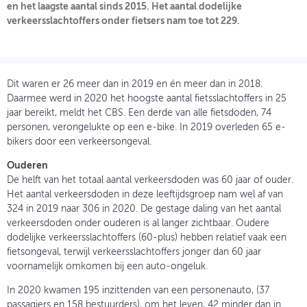
en het laagste aantal sinds 2015. Het aantal dodelijke
verkeersslachtoffers onder fietsers nam toe tot 229.
OVER FIETSBERAAD
THEMASITES
MIJN PROFIEL
Dit waren er 26 meer dan in 2019 en én meer dan in 2018.
Daarmee werd in 2020 het hoogste aantal fietsslachtoffers in 25
GEBRUIKER
jaar bereikt, meldt het CBS. Een derde van alle fietsdoden, 74
personen, verongelukte op een e-bike. In 2019 overleden 65 e-
bikers door een verkeersongeval.
Ouderen
De helft van het totaal aantal verkeersdoden was 60 jaar of ouder.
Het aantal verkeersdoden in deze leeftijdsgroep nam wel af van
324 in 2019 naar 306 in 2020. De gestage daling van het aantal
verkeersdoden onder ouderen is al langer zichtbaar. Oudere
dodelijke verkeersslachtoffers (60-plus) hebben relatief vaak een
fietsongeval, terwijl verkeersslachtoffers jonger dan 60 jaar
voornamelijk omkomen bij een auto-ongeluk.
In 2020 kwamen 195 inzittenden van een personenauto, (37
passagiers en 158 bestuurders), om het leven, 42 minder dan in