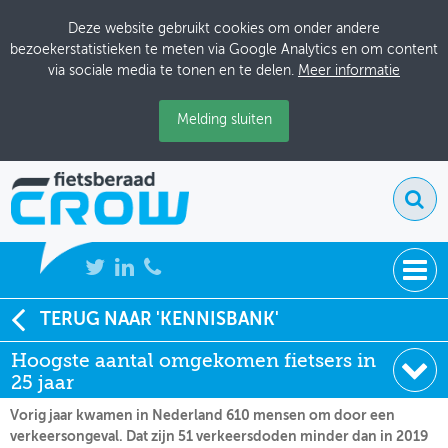
Deze website gebruikt cookies om onder andere
bezoekerstatistieken te meten via Google Analytics en om content
via sociale media te tonen en te delen.
Meer informatie
Melding sluiten
NIEUWS
TERUG NAAR 'KENNISBANK'
Soort:
Nieuws Fietsberaad
Hoogste aantal omgekomen fietsers in
BIJEENKOMSTEN
Datum:
14-04-2021
25 jaar
KENNISBANK
Vorig jaar kwamen in Nederland 610 mensen om door een
verkeersongeval. Dat zijn 51 verkeersdoden minder dan in 2019
ADRESSENBOEK