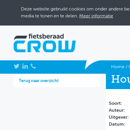
Deze website gebruikt cookies om onder andere bezo
media te tonen en te delen.
Meer informatie
NIEUWS
Home
/
Hou
BIJEENKOMSTEN
Terug naar overzicht
KENNISBANK
ADRESSENBOEK
Soort:
Auteur:
OVER FIETSBERAAD
Uitgever:
Datum:
THEMASITES