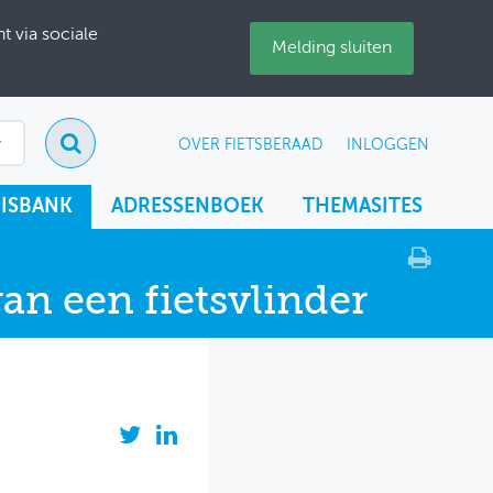
 via sociale
Melding sluiten
OVER FIETSBERAAD
INLOGGEN
ISBANK
ADRESSENBOEK
THEMASITES
an een fietsvlinder