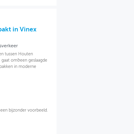
akt in Vinex
tsverkeer
ten tussen Houten
t gaat om&een geslaagde
rpakken in moderne
 een bijzonder voorbeeld.