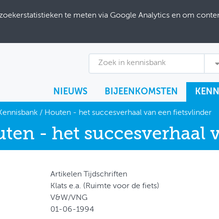
ekerstatistieken te meten via Google Analytics en om content
Zoek in kennisbank
NIEUWS
BIJEENKOMSTEN
KENN
Kennisbank
/
Houten - het succesverhaal van een fietsvlinder
ten - het succesverhaal v
Artikelen Tijdschriften
Klats e.a. (Ruimte voor de fiets)
V&W/VNG
01-06-1994