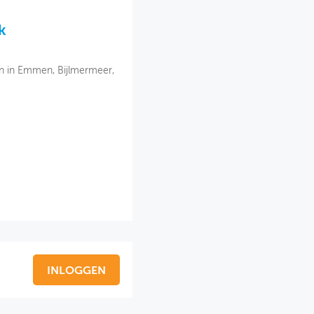
k
en in Emmen, Bijlmermeer,
INLOGGEN