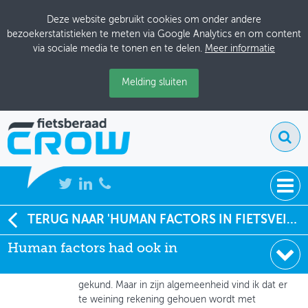
Deze website gebruikt cookies om onder andere
bezoekerstatistieken te meten via Google Analytics en om content
via sociale media te tonen en te delen.
Meer informatie
Melding sluiten
NIEUWS
TERUG NAAR 'HUMAN FACTORS IN FIETSVEILIGHEID - CROW-FIETSBERAAD NOTITIE'
Riet Beukert
, particulier
Human factors had ook in
BIJEENKOMSTEN
15-06-2026 om 10:56
Human factors had ook in het Nederlands
KENNISBANK
gekund. Maar in zijn algemeenheid vind ik dat er
te weining rekening gehouen wordt met
ADRESSENBOEK