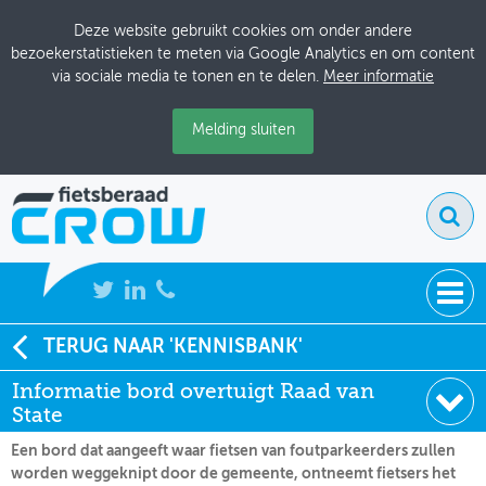
Deze website gebruikt cookies om onder andere
bezoekerstatistieken te meten via Google Analytics en om content
via sociale media te tonen en te delen.
Meer informatie
Melding sluiten
NIEUWS
TERUG NAAR 'KENNISBANK'
Soort:
Nieuws Fietsberaad
Informatie bord overtuigt Raad van
BIJEENKOMSTEN
Datum:
21-10-2016
State
KENNISBANK
Een bord dat aangeeft waar fietsen van foutparkeerders zullen
worden weggeknipt door de gemeente, ontneemt fietsers het
ADRESSENBOEK