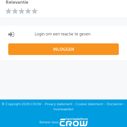
Relevantie
Login om een reactie te geven
INLOGGEN
©
Copyright
2026 CROW -
Privacy statement
-
Cookie statement
-
Disclaimer
-
Voorwaarden
Beheer door