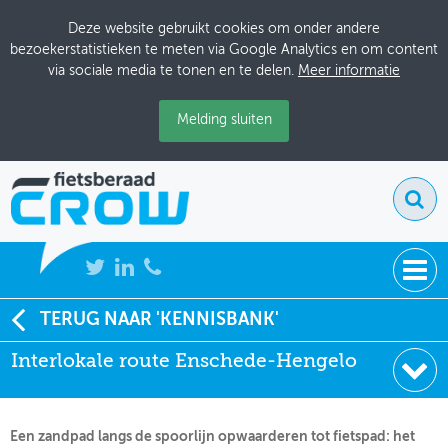
Deze website gebruikt cookies om onder andere
bezoekerstatistieken te meten via Google Analytics en om content
via sociale media te tonen en te delen.
Meer informatie
Melding sluiten
NIEUWS
TERUG NAAR 'KENNISBANK'
Soort:
Artikelen Fietsverkeer
Interlokale route Enschede-Hengelo
BIJEENKOMSTEN
Uitgever:
Fietsverkeer
Datum:
01-02-2004
KENNISBANK
Een zandpad langs de spoorlijn opwaarderen tot fietspad: het
ADRESSENBOEK