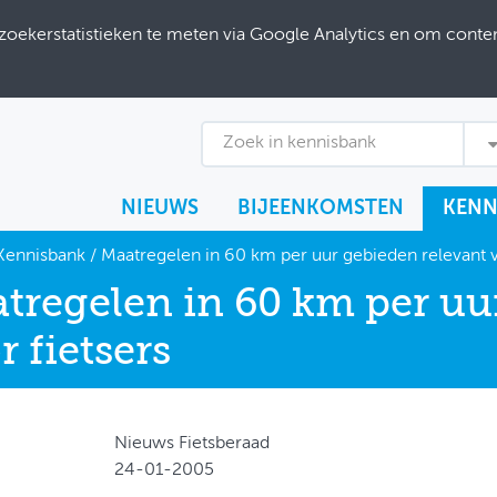
ekerstatistieken te meten via Google Analytics en om content
Zoek in kennisbank
NIEUWS
BIJEENKOMSTEN
KENN
Kennisbank
/
Maatregelen in 60 km per uur gebieden relevant v
tregelen in 60 km per uu
r fietsers
Nieuws Fietsberaad
24-01-2005