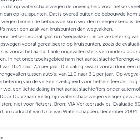
 is dat op waterschapswegen de onveiligheid voor fietsers vee
 dan op kruispunten. Dat is overall buiten de bebouwde kom al
k wegen binnen de bebouwde kom worden meegerekend is de 
zelfs meer een zaak van kruispunten dan wegvakken.
oor fietsers vooral gaat om 'wegvakken', is de verbetering van
swegen vooral gerealiseerd op kruispunten, zoals de evaluatie
n is vooral het aantal flank-ongevallen sterk verminderd door
n. In het onderzoeksgebied nam het aantal slachtofferongevall
f van 16,4 naar 7,3 per jaar. Die daling kwam vooral door een d
rongevallen tussen auto's: van 11,0 naar 3,1 per jaar. Op wegvak
rbetering van de verkeersveiligheid voor fietsers (eerder nog 
ar wel een lichte daling in het aantal slachtoffers onder automobi
: Door Duurzaam Veilig zijn waterschapswegen veiliger gewor
sten; niet voor fietsers. Bron: VIA Verkeersadvies, Evaluatie 
rt, in opdracht van Unie van Waterschappen, december 2004.
ie