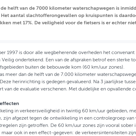
de helft van de 7000 kilometer waterschapwegen is inmidd
. Het aantal slachtofferongevallen op kruispunten is daar
ken met 17%. De veiligheid voor de fietsers is er echter ni
er 1997 is door alle wegbeherende overheden het convenant
Veilig ondertekend. Een van de afspraken betrof een sterke
ijfsgebieden buiten de bebouwde kom (60 km/uur zones).
as meer dan de helft van de 7.000 kilometer waterschapsweg
 Deze herinrichting is gedegen gevalueerd. Na 3 jaarlijkse tuss
t van de evaluatie verschenen. Met duidelijke en opvallende c
effecten
eling in verkeersveiligheid in twintig 60 km/uur gebieden, me
, zijn afgezet tegen de ontwikkeling in een controlegroep v
egelen zijn getroffen. De 60 km/uur zones zijn vooral sober ing
 maar ook in een effect-gegeven: de verkeersintensiteiten zijn