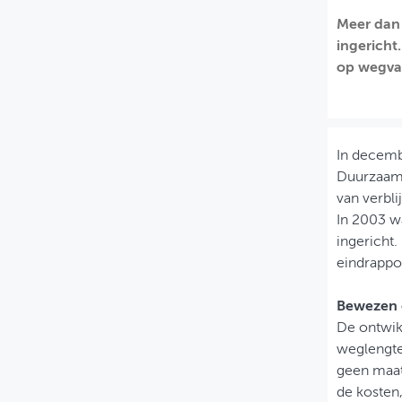
Meer dan 
MIJN PROFIEL
ingericht
GEBRUIKER
op wegvak
In decemb
Duurzaam 
van verbl
In 2003 w
ingericht.
eindrappor
Bewezen 
De ontwikk
weglengte
geen maatr
de kosten,