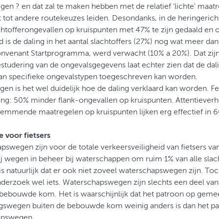
egen ? en dat zal te maken hebben met de relatief 'lichte' maatr
t tot andere routekeuzes leiden. Desondanks, in de heringericht
achtofferongevallen op kruispunten met 47% te zijn gedaald en
is de daling in het aantal slachtoffers (27%) nog wat meer dan v
onvenant Startprogramma, werd verwacht (10% a 20%). Dat zijn
studering van de ongevalsgegevens laat echter zien dat de da
aan specifieke ongevalstypen toegeschreven kan worden.
gen is het wel duidelijk hoe de daling verklaard kan worden. Feit
ing: 50% minder flank-ongevallen op kruispunten. Attentiever
remmende maatregelen op kruispunten lijken erg effectief in 
 voor fietsers
swegen zijn voor de totale verkeersveiligheid van fietsers van 
ij wegen in beheer bij waterschappen om ruim 1% van alle slach
is natuurlijk dat er ook niet zoveel waterschapswegen zijn. T
nderzoek wel iets. Waterschapswegen zijn slechts een deel v
 bebouwde kom. Het is waarschijnlijk dat het patroon op gemee
gswegen buiten de bebouwde kom weinig anders is dan het p
apswegen.