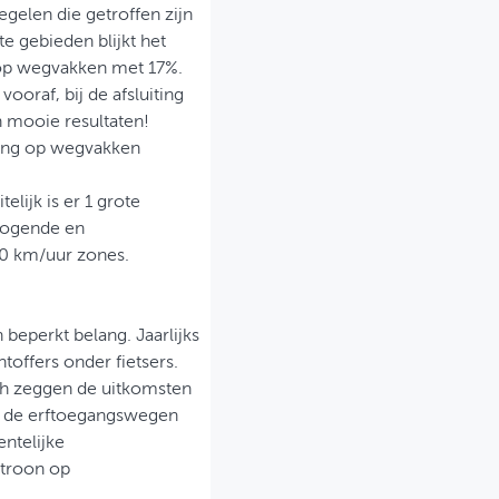
egelen die getroffen zijn
e gebieden blijkt het
 op wegvakken met 17%.
ooraf, bij de afsluiting
 mooie resultaten!
ling op wegvakken
elijk is er 1 grote
hogende en
60 km/uur zones.
beperkt belang. Jaarlijks
toffers onder fietsers.
och zeggen de uitkomsten
an de erftoegangswegen
ntelijke
atroon op