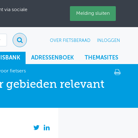
 via sociale
Melding sluiten
OVER FIETSBERAAD
INLOGGEN
ISBANK
ADRESSENBOEK
THEMASITES
oor fietsers
r gebieden relevant