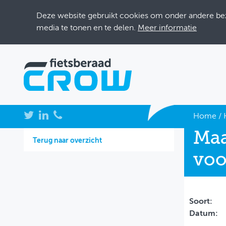
Deze website gebruikt cookies om onder andere bezo
media te tonen en te delen.
Meer informatie
NIEUWS
Home
/
Maa
BIJEENKOMSTEN
Terug naar overzicht
voo
KENNISBANK
ADRESSENBOEK
OVER FIETSBERAAD
Soort:
Datum:
THEMASITES