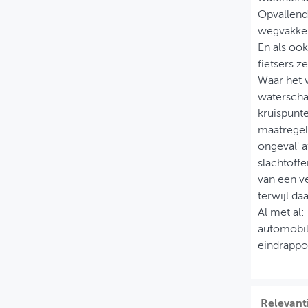
Opvallend
wegvakken
En als oo
fietsers 
Waar het v
waterschap
kruispunte
maatregele
ongeval' a
slachtoffe
van een ve
terwijl da
Al met al
automobili
eindrappo
Relevant