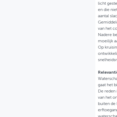
licht gest
en die nie
aantal sl
Gemiddeld 
van het c
Nadere be
moeilijk 
Op kruisin
ontwikkel
snelheids
Relevantie
Waterschap
gaat het b
De reden 
van het o
buiten de
erftoegan
watersch