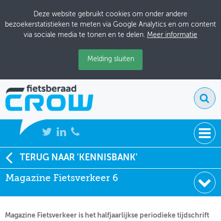
Deze website gebruikt cookies om onder andere
bezoekerstatistieken te meten via Google Analytics en om content
via sociale media te tonen en te delen.
Meer informatie
Melding sluiten
NIEUWS
TERUG NAAR 'KENNISBANK'
Soort:
Artikelen Fietsverkeer
Magazine Fietsverkeer 6
BIJEENKOMSTEN
Auteur:
CROW-Fietsberaad
Datum:
01-06-2003
KENNISBANK
Magazine Fietsverkeer is het halfjaarlijkse periodieke tijdschrift
ADRESSENBOEK