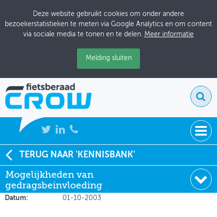
Deze website gebruikt cookies om onder andere
bezoekerstatistieken te meten via Google Analytics en om content
via sociale media te tonen en te delen.
Meer informatie
Melding sluiten
NIEUWS
TERUG NAAR 'KENNISBANK'
Soort:
Artikelen Fietsverkeer
Mogelijkheden van
BIJEENKOMSTEN
Auteur:
Ipe Veling
gedragsbeinvloeding
Uitgever:
Fietsverkeer
KENNISBANK
Datum:
01-10-2003
ADRESSENBOEK