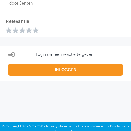
door Jensen
Relevantie
Login om een reactie te geven
INLOGGEN
©
Copyright
2026 CROW -
Privacy statement
-
Cookie statement
-
Disclaimer
-