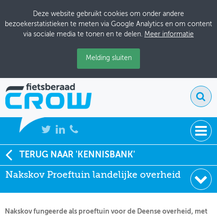
Deze website gebruikt cookies om onder andere
bezoekerstatistieken te meten via Google Analytics en om content
via sociale media te tonen en te delen.
Meer informatie
Melding sluiten
NIEUWS
TERUG NAAR 'KENNISBANK'
Soort:
Artikelen Tijdschriften
Nakskov Proeftuin landelijke overheid
BIJEENKOMSTEN
Uitgever:
Ruimte voor de fiets
Datum:
01-07-1994
KENNISBANK
Nakskov fungeerde als proeftuin voor de Deense overheid, met
ADRESSENBOEK