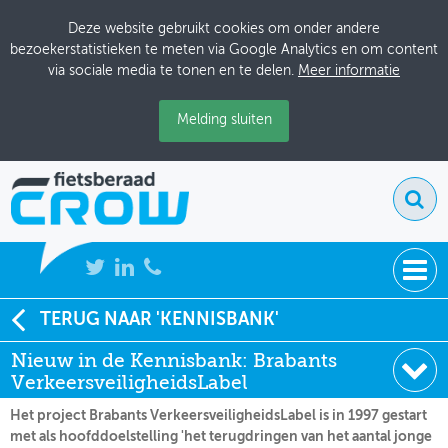
Deze website gebruikt cookies om onder andere
bezoekerstatistieken te meten via Google Analytics en om content
via sociale media te tonen en te delen.
Meer informatie
Melding sluiten
NIEUWS
TERUG NAAR 'KENNISBANK'
Soort:
Nieuws Fietsberaad
Nieuw in de Kennisbank: Brabants
BIJEENKOMSTEN
Datum:
21-02-2005
VerkeersveiligheidsLabel
KENNISBANK
Het project Brabants VerkeersveiligheidsLabel is in 1997 gestart
met als hoofddoelstelling 'het terugdringen van het aantal jonge
ADRESSENBOEK