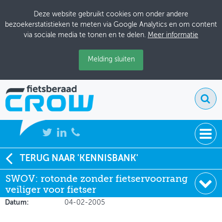
Deze website gebruikt cookies om onder andere
bezoekerstatistieken te meten via Google Analytics en om content
via sociale media te tonen en te delen.
Meer informatie
Melding sluiten
NIEUWS
TERUG NAAR 'KENNISBANK'
Soort:
Onderzoeksrapporten
SWOV: rotonde zonder fietservoorrang
BIJEENKOMSTEN
Uitgever:
SWOV, Fietsersbond
veiliger voor fietser
(websites)
KENNISBANK
Datum:
04-02-2005
ADRESSENBOEK