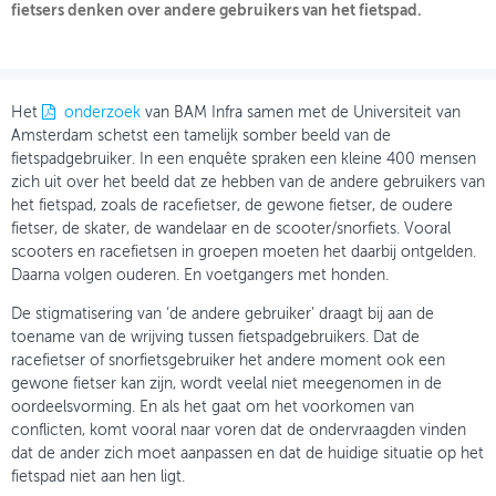
fietsers denken over andere gebruikers van het fietspad.
OVER FIETSBERAAD
THEMASITES
Het
onderzoek
van BAM Infra samen met de Universiteit van
MIJN PROFIEL
Amsterdam schetst een tamelijk somber beeld van de
fietspadgebruiker. In een enquête spraken een kleine 400 mensen
GEBRUIKER
zich uit over het beeld dat ze hebben van de andere gebruikers van
het fietspad, zoals de racefietser, de gewone fietser, de oudere
fietser, de skater, de wandelaar en de scooter/snorfiets. Vooral
scooters en racefietsen in groepen moeten het daarbij ontgelden.
Daarna volgen ouderen. En voetgangers met honden.
De stigmatisering van ‘de andere gebruiker’ draagt bij aan de
toename van de wrijving tussen fietspadgebruikers. Dat de
racefietser of snorfietsgebruiker het andere moment ook een
gewone fietser kan zijn, wordt veelal niet meegenomen in de
oordeelsvorming. En als het gaat om het voorkomen van
conflicten, komt vooral naar voren dat de ondervraagden vinden
dat de ander zich moet aanpassen en dat de huidige situatie op het
fietspad niet aan hen ligt.