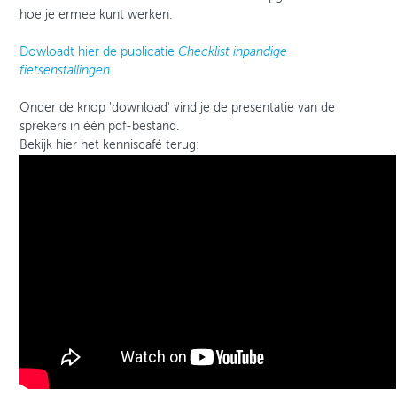
hoe je ermee kunt werken.
Dowloadt hier de publicatie
Checklist inpandige
fietsenstallingen
.
Onder de knop 'download' vind je de presentatie van de
sprekers in één pdf-bestand.
Bekijk hier het kenniscafé terug: