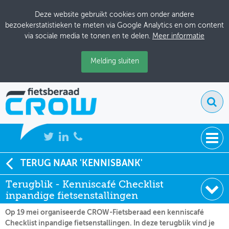
Deze website gebruikt cookies om onder andere
bezoekerstatistieken te meten via Google Analytics en om content
via sociale media te tonen en te delen.
Meer informatie
Melding sluiten
NIEUWS
TERUG NAAR 'KENNISBANK'
Soort:
Terugblik
Terugblik - Kenniscafé Checklist
BIJEENKOMSTEN
Datum:
05-06-2025
inpandige fietsenstallingen
KENNISBANK
Op 19 mei organiseerde CROW-Fietsberaad een kenniscafé
Checklist inpandige fietsenstallingen. In deze terugblik vind je
ADRESSENBOEK