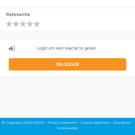
Relevantie
Login om een reactie te geven
INLOGGEN
©
Copyright
2026 CROW -
Privacy statement
-
Cookie statement
-
Disclaimer
-
Voorwaarden