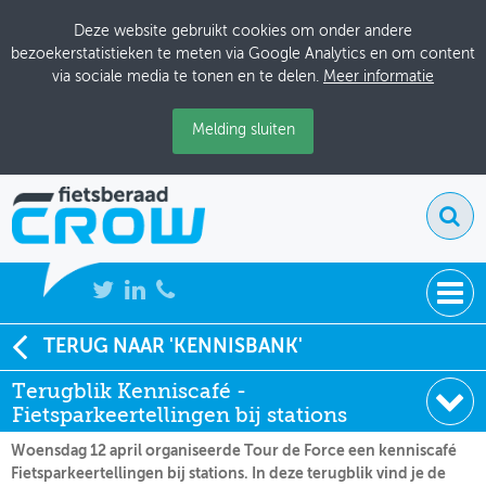
Deze website gebruikt cookies om onder andere
bezoekerstatistieken te meten via Google Analytics en om content
via sociale media te tonen en te delen.
Meer informatie
Melding sluiten
NIEUWS
TERUG NAAR 'KENNISBANK'
Soort:
Terugblik
Terugblik Kenniscafé -
BIJEENKOMSTEN
Datum:
19-04-2023
Fietsparkeertellingen bij stations
KENNISBANK
Woensdag 12 april organiseerde Tour de Force een kenniscafé
Fietsparkeertellingen bij stations. In deze terugblik vind je de
ADRESSENBOEK