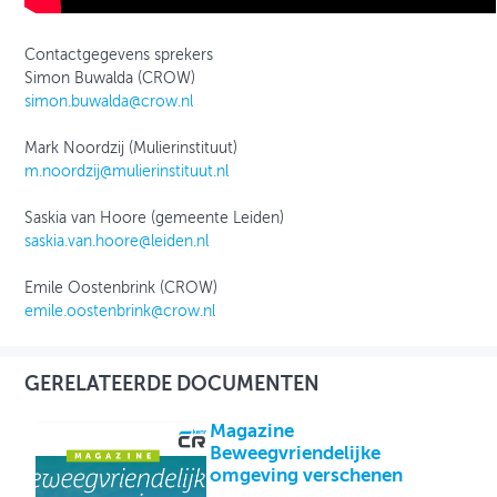
Contactgegevens sprekers
Simon Buwalda (CROW)
simon.buwalda@crow.nl
Mark Noordzij (Mulierinstituut)
m.noordzij@mulierinstituut.nl
Saskia van Hoore (gemeente Leiden)
saskia.van.hoore@leiden.nl
Emile Oostenbrink (CROW)
emile.oostenbrink@crow.nl
GERELATEERDE DOCUMENTEN
Magazine
Beweegvriendelijke
omgeving verschenen