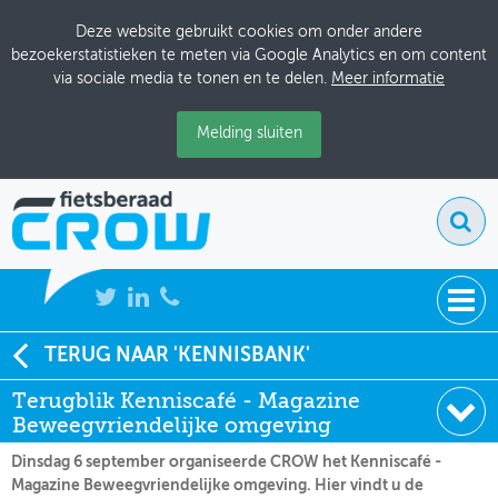
Deze website gebruikt cookies om onder andere
bezoekerstatistieken te meten via Google Analytics en om content
via sociale media te tonen en te delen.
Meer informatie
Melding sluiten
NIEUWS
TERUG NAAR 'KENNISBANK'
Soort:
Terugblik
Terugblik Kenniscafé - Magazine
BIJEENKOMSTEN
Datum:
13-09-2022
Beweegvriendelijke omgeving
KENNISBANK
Dinsdag 6 september organiseerde CROW het Kenniscafé -
Magazine Beweegvriendelijke omgeving. Hier vindt u de
ADRESSENBOEK