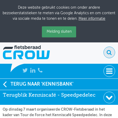
Deze website gebruikt cookies om onder andere
bezoekerstatistieken te meten via Google Analytics en om content
via sociale media te tonen en te delen.
Meer informatie
Melding sluiten
NIEUWS
TERUG NAAR 'KENNISBANK'
Soort:
Terugblik
Terugblik Kenniscafé - Speedpedelec
BIJEENKOMSTEN
Datum:
07-03-2023
KENNISBANK
Op dinsdag 7 maart organiseerde CROW-Fietsberaad in het
kader van Tour de Force het Kenniscafé Speedpedelec. In deze
ADRESSENBOEK