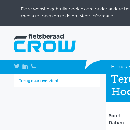
Deze website gebruikt cookies om onder andere bezo
media te tonen en te delen.
Meer informatie
NIEUWS
Home
/
Ter
BIJEENKOMSTEN
Terug naar overzicht
Hoo
KENNISBANK
ADRESSENBOEK
OVER FIETSBERAAD
Soort:
Datum:
THEMASITES