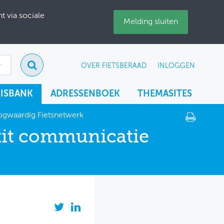
 via sociale
Melding sluiten
OVER FIETSBERAAD
INLOGGEN
ISBANK
ADRESSENBOEK
THEMASITES
ogwaardig Fietsnetwerk
kit communicatie