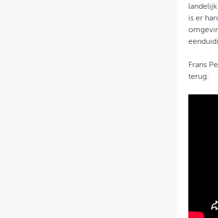
landelij
is er ha
omgevin
eenduid
Frans Pe
terug: