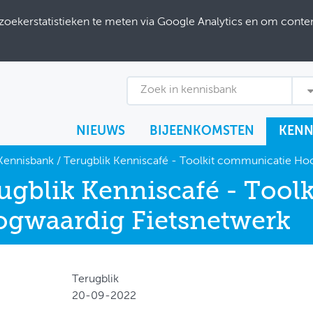
ekerstatistieken te meten via Google Analytics en om content
Zoek in kennisbank
NIEUWS
BIJEENKOMSTEN
KENN
Kennisbank
/
Terugblik Kenniscafé - Toolkit communicatie Ho
ugblik Kenniscafé - Tool
gwaardig Fietsnetwerk
Terugblik
20-09-2022