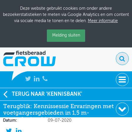
Deze website gebruikt cookies om onder andere
bezoekerstatistieken te meten via Google Analytics en om content
via sociale media te tonen en te delen.
Meer informatie
Melding sluiten
NIEUWS
TERUG NAAR 'KENNISBANK'
Soort:
Terugblik
Terugblik: Kennissessie Ervaringen met
BIJEENKOMSTEN
Uitgever:
VNG, Stadswerk, Platform Ruimte voor
voetgangersgebieden in 1,5 m-
lopen en CROW-FIetsberaad
KENNISBANK
samenleving 1 juli
Datum:
09-07-2020
ADRESSENBOEK