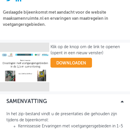
OVER FIETSBERAAD
Geslaagde bijeenkomst met aandacht voor de website
maaksamenruimte.nl en ervaringen van maatregelen in
THEMASITES
voetgangersgebieden.
MIJN PROFIEL
Klik op de knop om de link te openen
GEBRUIKER
(opent in een nieuw venster)
DOWNLOADEN
SAMENVATTING
In het zip-bestand vindt u de presentaties die gehouden zijn
tijdens de bijeenkomst:
Kennissessie Ervaringen met voetgangersgebieden in 1-5