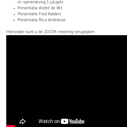
m-samenleving 1 juli.pptx
Presentatie André de Wit
Presentatie Fred Aalders
Presentatie Rico Andriesse
Hieronder kunt u de ZOOM-meeting terugkijken: