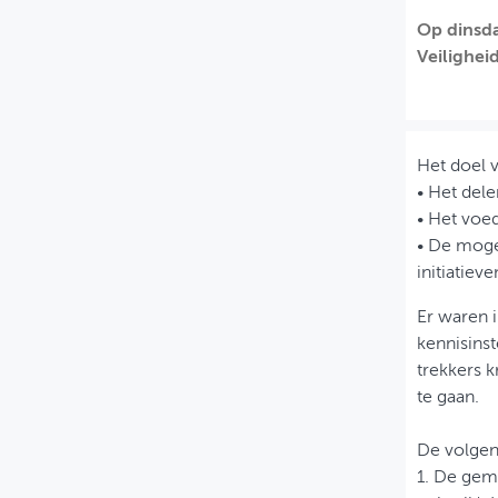
Op dinsda
MIJN PROFIEL
Veilighei
GEBRUIKER
Het doel 
• Het dele
• Het voed
• De mogel
initiatiev
Er waren 
kennisinst
trekkers 
te gaan.
De volgen
1. De gem