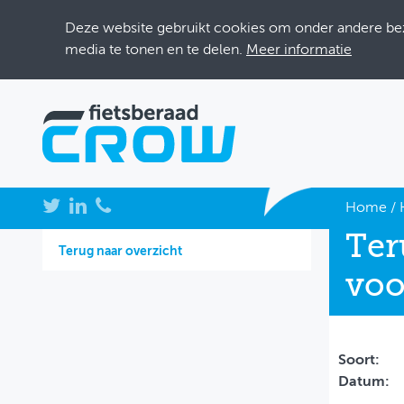
Deze website gebruikt cookies om onder andere bezo
media te tonen en te delen.
Meer informatie
NIEUWS
Home
/
Ter
BIJEENKOMSTEN
Terug naar overzicht
voo
KENNISBANK
ADRESSENBOEK
OVER FIETSBERAAD
Soort:
Datum:
THEMASITES