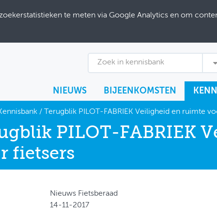
ekerstatistieken te meten via Google Analytics en om content
Zoek in kennisbank
NIEUWS
BIJEENKOMSTEN
KENN
Kennisbank
/
Terugblik PILOT-FABRIEK Veiligheid en ruimte voo
ugblik PILOT-FABRIEK Ve
r fietsers
Nieuws Fietsberaad
14-11-2017