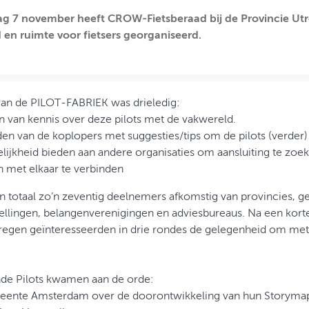
g 7 november heeft CROW-Fietsberaad bij de Provincie Ut
d en ruimte voor fietsers georganiseerd.
van de PILOT-FABRIEK was drieledig:
n van kennis over deze pilots met de vakwereld.
en van de koplopers met suggesties/tips om de pilots (verder) 
ijkheid bieden aan andere organisaties om aansluiting te zoeke
en met elkaar te verbinden
in totaal zo’n zeventig deelnemers afkomstig van provincies, 
ellingen, belangenverenigingen en adviesbureaus. Na een korte
kregen geïnteresseerden in drie rondes de gelegenheid om met
de Pilots kwamen aan de orde:
eente Amsterdam over de doorontwikkeling van hun Storyma