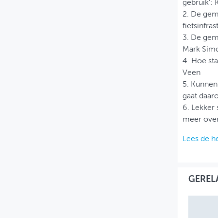
gebruik': 
2. De gem
fietsinfra
3. De gem
Mark Sim
4. Hoe st
Veen
5. Kunnen 
gaat daar
6. Lekker
meer over
Lees de he
GEREL