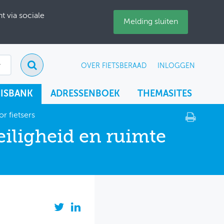
 via sociale
Melding sluiten
OVER FIETSBERAAD
INLOGGEN
ISBANK
ADRESSENBOEK
THEMASITES
r fietsers
iligheid en ruimte