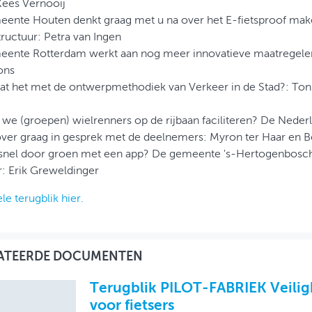
Kees Vernooij
eente Houten denkt graag met u na over het E-fietsproof mak
structuur: Petra van Ingen
eente Rotterdam werkt aan nog meer innovatieve maatregelen 
ons
aat het met de ontwerpmethodiek van Verkeer in de Stad?: Ton
we (groepen) wielrenners op de rijbaan faciliteren? De Neder
over graag in gesprek met de deelnemers: Myron ter Haar en 
 snel door groen met een app? De gemeente 's-Hertogenbosch 
: Erik Greweldinger
le terugblik hier.
ATEERDE DOCUMENTEN
Terugblik PILOT-FABRIEK Veilig
voor fietsers