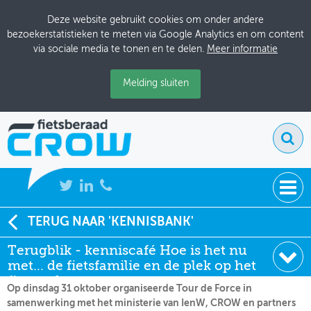
Deze website gebruikt cookies om onder andere
bezoekerstatistieken te meten via Google Analytics en om content
via sociale media te tonen en te delen.
Meer informatie
Melding sluiten
NIEUWS
TERUG NAAR 'KENNISBANK'
Soort:
Terugblik
Terugblik - kenniscafé Hoe is het nu
BIJEENKOMSTEN
Datum:
07-11-2023
met... de fietsfamilie en de plek op het
KENNISBANK
fietspad
Op dinsdag 31 oktober organiseerde Tour de Force in
samenwerking met het ministerie van IenW, CROW en partners
ADRESSENBOEK