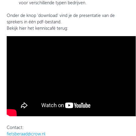
voor verschillende typen bedrijven.
Onder de knop 'download' vind je de presentatie van de
sprekers in één pdf-bestand.
Bekijk hier het kenniscafé terug:
Contact:
fietsberaad@crow.nl