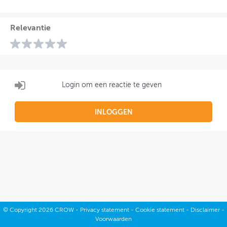
Relevantie
Login om een reactie te geven
INLOGGEN
©
Copyright
2026 CROW -
Privacy statement
-
Cookie statement
-
Disclaimer
-
Voorwaarden