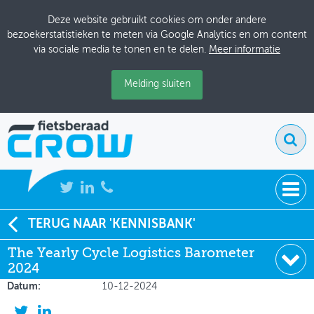
Deze website gebruikt cookies om onder andere
bezoekerstatistieken te meten via Google Analytics en om content
via sociale media te tonen en te delen.
Meer informatie
Melding sluiten
NIEUWS
TERUG NAAR 'KENNISBANK'
Soort:
Onderzoeksrapporten
The Yearly Cycle Logistics Barometer
BIJEENKOMSTEN
Auteur:
Belgian Cycle Logistics Federation
2024
(BCLF)
KENNISBANK
Datum:
10-12-2024
ADRESSENBOEK