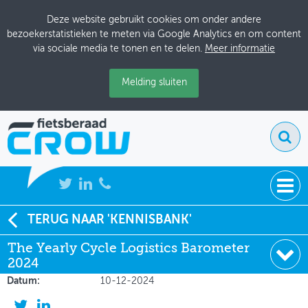
Deze website gebruikt cookies om onder andere
bezoekerstatistieken te meten via Google Analytics en om content
via sociale media te tonen en te delen.
Meer informatie
Melding sluiten
NIEUWS
TERUG NAAR 'KENNISBANK'
Soort:
Onderzoeksrapporten
The Yearly Cycle Logistics Barometer
BIJEENKOMSTEN
Auteur:
Belgian Cycle Logistics Federation
2024
(BCLF)
KENNISBANK
Datum:
10-12-2024
ADRESSENBOEK