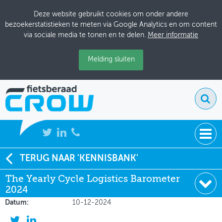
Deze website gebruikt cookies om onder andere
bezoekerstatistieken te meten via Google Analytics en om content
via sociale media te tonen en te delen.
Meer informatie
Melding sluiten
NIEUWS
TERUG NAAR 'KENNISBANK'
Soort:
Onderzoeksrapporten
The Yearly Cycle Logistics Barometer
BIJEENKOMSTEN
Auteur:
Belgian Cycle Logistics Federation
2024
(BCLF)
KENNISBANK
Datum:
10-12-2024
ADRESSENBOEK