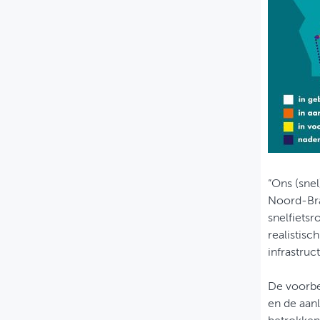
“Ons (snel
Noord-Bra
snelfietsr
realistisc
infrastruc
De voorber
en de aanl