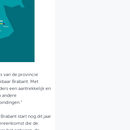
rs van de provincie
kbaar Brabant. Met
ders een aantrekkelijk en
p andere
bindingen.”
rabant start nog dit jaar
vereenkomst die de