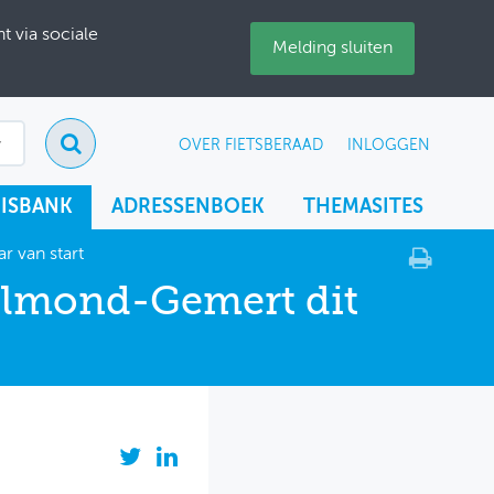
 via sociale
Melding sluiten
OVER FIETSBERAAD
INLOGGEN
ISBANK
ADRESSENBOEK
THEMASITES
r van start
Helmond-Gemert dit