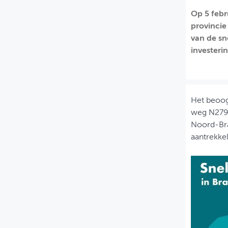
Op 5 feb
MIJN PROFIEL
provincie
GEBRUIKER
van de sn
investeri
Het beoog
weg N279,
Noord-Bra
aantrekkel