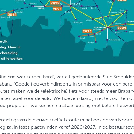
)fietsnetwerk groeit hard”, vertelt gedeputeerde Stijn Smeulde
bant. “Goede fietsverbindingen zijn onmisbaar voor een berei
outes maken we de (elektrische) fiets voor steeds meer Braban
h alternatief voor de auto. We hoeven daarbij niet te wachten o
tuurprojecten: we kunnen nu al aan de slag met betere fietsver
eiding van de nieuwe snelfietsroute in het oosten van Noord-B
eg zal in fases plaatsvinden vanaf 2026/2027. In de bestuurso