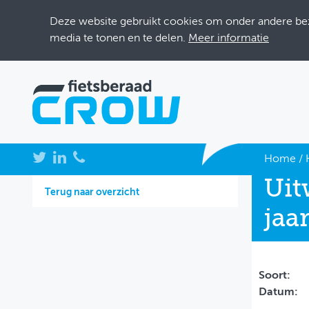
Deze website gebruikt cookies om onder andere bezo
media te tonen en te delen.
Meer informatie
NIEUWS
Home
/
Uit
BIJEENKOMSTEN
Terug naar overzicht
jaar
KENNISBANK
ADRESSENBOEK
OVER FIETSBERAAD
Soort:
Datum:
THEMASITES