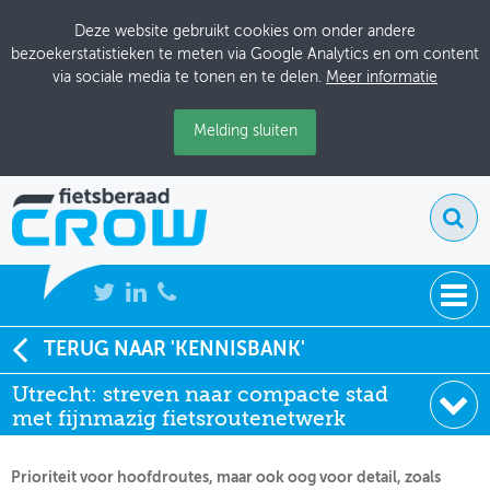
Deze website gebruikt cookies om onder andere
bezoekerstatistieken te meten via Google Analytics en om content
via sociale media te tonen en te delen.
Meer informatie
Melding sluiten
NIEUWS
TERUG NAAR 'KENNISBANK'
Soort:
Artikelen Tijdschriften
Utrecht: streven naar compacte stad
BIJEENKOMSTEN
Uitgever:
Ruimte voor de fiets
met fijnmazig fietsroutenetwerk
Datum:
01-07-1994
KENNISBANK
Prioriteit voor hoofdroutes, maar ook oog voor detail, zoals
ADRESSENBOEK