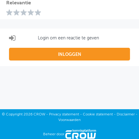
Relevantie
Login om een reactie te geven
INLOGGEN
©
Copyright
2026 CROW -
Privacy statement
-
Cookie statement
-
Disclaimer
-
Voorwaarden
Beheer door