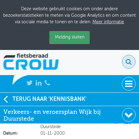
Deze website gebruikt cookies om onder andere
bezoekerstatistieken te meten via Google Analytics en om content
via sociale media te tonen en te delen.
Meer informatie
Melding sluiten
NIEUWS
TERUG NAAR 'KENNISBANK'
Soort:
Beleidsdocumenten
Verkeers- en veroersplan Wijk bij
BIJEENKOMSTEN
Auteur:
DHV
Duurstede
Uitgever:
Gemeente Wijk bij
KENNISBANK
Duurstede
Datum:
01-11-2000
ADRESSENBOEK