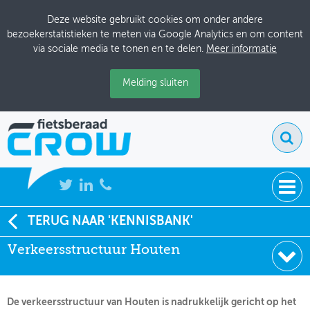
Deze website gebruikt cookies om onder andere
bezoekerstatistieken te meten via Google Analytics en om content
via sociale media te tonen en te delen.
Meer informatie
Melding sluiten
NIEUWS
TERUG NAAR 'KENNISBANK'
Soort:
Artikelen Tijdschriften
Verkeersstructuur Houten
BIJEENKOMSTEN
Uitgever:
CROW
Datum:
01-01-1995
KENNISBANK
De verkeersstructuur van Houten is nadrukkelijk gericht op het
ADRESSENBOEK