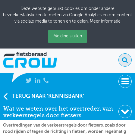
Deze website gebruikt cookies om onder andere
bezoekerstatistieken te meten via Google Analytics en om content
via sociale media te tonen en te delen.
Meer informatie
Melding sluiten
NIEUWS
TERUG NAAR 'KENNISBANK'
Soort:
Nieuws Fietsberaad
Wat we weten over het overtreden van
BIJEENKOMSTEN
Datum:
09-07-2026
verkeersregels door fietsers
KENNISBANK
Overtredingen van de verkeersregels door fietsers, zoals door
rood rijden of tegen de richting in fietsen, worden regelmatig
ADRESSENBOEK