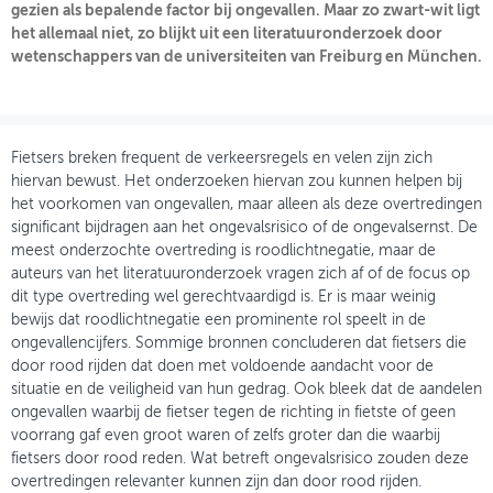
gezien als bepalende factor bij ongevallen. Maar zo zwart-wit ligt
het allemaal niet, zo blijkt uit een literatuuronderzoek door
OVER FIETSBERAAD
wetenschappers van de universiteiten van Freiburg en München.
THEMASITES
MIJN PROFIEL
Fietsers breken frequent de verkeersregels en velen zijn zich
GEBRUIKER
hiervan bewust. Het onderzoeken hiervan zou kunnen helpen bij
het voorkomen van ongevallen, maar alleen als deze overtredingen
significant bijdragen aan het ongevalsrisico of de ongevalsernst. De
meest onderzochte overtreding is roodlichtnegatie, maar de
auteurs van het literatuuronderzoek vragen zich af of de focus op
dit type overtreding wel gerechtvaardigd is. Er is maar weinig
bewijs dat roodlichtnegatie een prominente rol speelt in de
ongevallencijfers. Sommige bronnen concluderen dat fietsers die
door rood rijden dat doen met voldoende aandacht voor de
situatie en de veiligheid van hun gedrag. Ook bleek dat de aandelen
ongevallen waarbij de fietser tegen de richting in fietste of geen
voorrang gaf even groot waren of zelfs groter dan die waarbij
fietsers door rood reden. Wat betreft ongevalsrisico zouden deze
overtredingen relevanter kunnen zijn dan door rood rijden.