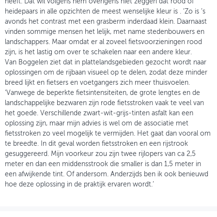
heeft. Dat wil volgens hem overigens niet zeggen dat rood of
heidepaars in alle opzichten de meest wenselijke kleur is . ‘Zo is ’s
avonds het contrast met een grasberm inderdaad klein. Daarnaast
vinden sommige mensen het lelijk, met name stedenbouwers en
landschappers. Maar omdat er al zoveel fietsvoorzieningen rood
zijn, is het lastig om over te schakelen naar een andere kleur.
Van Boggelen ziet dat in plattelandsgebieden gezocht wordt naar
oplossingen om de rijbaan visueel op te delen, zodat deze minder
breed lijkt en fietsers en voetgangers zich meer thuisvoelen.
‘Vanwege de beperkte fietsintensiteiten, de grote lengtes en de
landschappelijke bezwaren zijn rode fietsstroken vaak te veel van
het goede. Verschillende zwart-wit-grijs-tinten asfalt kan een
oplossing zijn, maar mijn advies is wel om de associatie met
fietsstroken zo veel mogelijk te vermijden. Het gaat dan vooral om
te breedte. In dit geval worden fietsstroken en een rijstrook
gesuggereerd. Mijn voorkeur zou zijn twee rijlopers van ca 2,5
meter en dan een middensstrook die smaller is dan 1,5 meter in
een afwijkende tint. Of andersom. Anderzijds ben ik ook benieuwd
hoe deze oplossing in de praktijk ervaren wordt.’