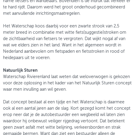
name fietsers en wandelaars. Bovendien is de indruk dat verkeer er
te hard rijdt. Daarom werd het groot onderhoud gecombineerd
met aanvullende inrichtingsmaatregelen.
Het Waterschap koos daarbij voor een zwarte strook van 2,5
meter breed in combinatie met witte fiets(suggestie)stroken om
de zichtbaarheid van fietsers te vergroten. Dat wijkt nogal af van
wat we elders zien in het land. Want in het algemeen wordt in
Nederland aanbevolen om fietspaden en fietsstroken in rood of
heidepaars uit te voeren.
Natuurlijk Sturen
Waterschap Rivierenland laat weten dat weloverwogen is gekozen
voor deze oplossing in het kader van het Natuurlijk Sturen concept
waar men invulling aan wil geven.
Dat concept bestaat al een tijdje en het Waterschap is daarmee
ook al een aantal jaren aan de slag. Kort gezegd komt het concept
erop neer dat je de autobestuurder een wegbeeld wil laten zien
waardoor hij onbewust veiliger rijgedrag vertoont. Dat betekent
geen zwart asfalt met witte belijning, verkeersborden en strak
gemaaide bermen. Want dan ziet een bestuurder alleen de