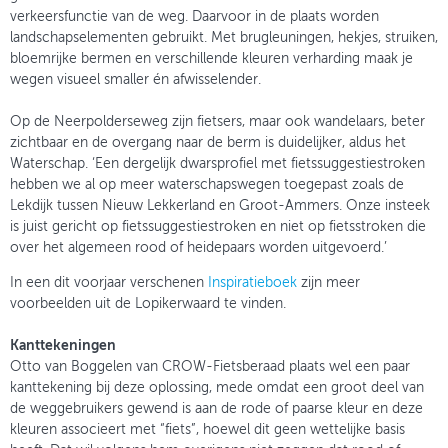
verkeersfunctie van de weg. Daarvoor in de plaats worden
landschapselementen gebruikt. Met brugleuningen, hekjes, struiken,
bloemrijke bermen en verschillende kleuren verharding maak je
wegen visueel smaller én afwisselender.
Op de Neerpolderseweg zijn fietsers, maar ook wandelaars, beter
zichtbaar en de overgang naar de berm is duidelijker, aldus het
Waterschap. ‘Een dergelijk dwarsprofiel met fietssuggestiestroken
hebben we al op meer waterschapswegen toegepast zoals de
Lekdijk tussen Nieuw Lekkerland en Groot-Ammers. Onze insteek
is juist gericht op fietssuggestiestroken en niet op fietsstroken die
over het algemeen rood of heidepaars worden uitgevoerd.’
In een dit voorjaar verschenen
Inspiratieboek
zijn meer
voorbeelden uit de Lopikerwaard te vinden.
Kanttekeningen
Otto van Boggelen van CROW-Fietsberaad plaats wel een paar
kanttekening bij deze oplossing, mede omdat een groot deel van
de weggebruikers gewend is aan de rode of paarse kleur en deze
kleuren associeert met “fiets”, hoewel dit geen wettelijke basis