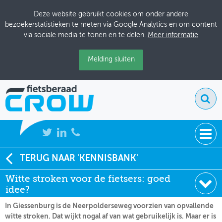
Deze website gebruikt cookies om onder andere
bezoekerstatistieken te meten via Google Analytics en om content
via sociale media te tonen en te delen.
Meer informatie
Melding sluiten
NIEUWS
TERUG NAAR 'KENNISBANK'
Soort:
Nieuws Fietsberaad
Witte stroken voor de fietsers: goed
BIJEENKOMSTEN
Datum:
18-11-2020
idee?
KENNISBANK
In Giessenburg is de Neerpolderseweg voorzien van opvallende
witte stroken. Dat wijkt nogal af van wat gebruikelijk is. Maar er is
ADRESSENBOEK