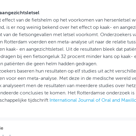
aangezichtsletsel
t effect van de fietshelm op het voorkomen van hersenletsel w
, is er nog weinig bekend over het effect op kaak- en aangezich
t van de fietsongevallen met letsel voorkomt. Onderzoekers 
n Rotterdam voerden een meta-analyse uit naar de relatie tus
en kaak- en aangezichtsletsel. Uit de resultaten bleek dat patië
dragen bij een fietsongeluk 32 procent minder kans op kaak- e
n patiënten die geen helm hadden gedragen.
ekers baseren hun resultaten op elf studies uit acht verschil
sen voor een meta-analyse. Met deze in de medische wereld v
 analyseert men de resultaten van meerdere studies over het
undeerde conclusies te komen. Het Rotterdamse onderzoek is 
chappelijke tijdschrift
International Journal of Oral and Maxill
ie