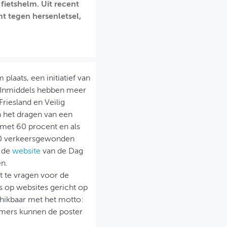
ietshelm. Uit recent
t tegen hersenletsel,
laats, een initiatief van
g. Inmiddels hebben meer
Friesland en Veilig
 het dragen van een
 met 60 procent en als
500 verkeersgewonden
p de
website
van de Dag
en.
 te vragen voor de
s op websites gericht op
schikbaar met het motto:
mers kunnen de poster