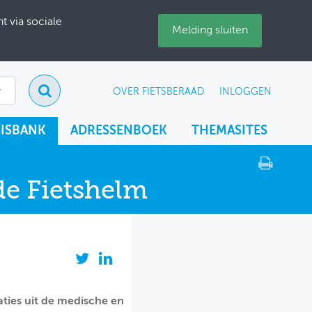
 via sociale
Melding sluiten
OVER FIETSBERAAD
INLOGGEN
ISBANK
ADRESSENBOEK
THEMASITES
de Fietshelm
ies uit de medische en