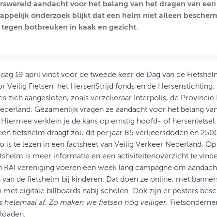
rswereld aandacht voor het belang van het dragen van een f
ppelijk onderzoek blijkt dat een helm niet alleen bescherm
tegen botbreuken in kaak en gezicht.
g 19 april vindt voor de tweede keer de Dag van de Fietshelm p
r Veilig Fietsen, het HersenStrijd fonds en de Hersenstichtin
es zich aangesloten, zoals verzekeraar Interpolis, de Provincie 
ederland. Gezamenlijk vragen ze aandacht voor het belang van
 Hiermee verklein je de kans op ernstig hoofd- of hersenletsel
een fietshelm draagt zou dit per jaar 85 verkeersdoden en 2
o is te lezen in een factsheet van Veilig Verkeer Nederland. O
tshelm is meer informatie en een activiteitenoverzicht te vind
RAI vereniging voeren een week lang campagne om aandacht
van de fietshelm bij kinderen. Dat doen ze online, met banner
 met digitale billboards nabij scholen. Ook zijn er posters be
s helemaal af. Zo maken we fietsen nóg veiliger.
Fietsonderne
oaden.