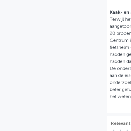
Kaak- en 
Terwijl he
aangetoond
20 procen
Centrum i
fietshelm 
hadden ge
hadden da
De onderzo
aan de ei
onderzoek
beter gef
het wetens
Relevant