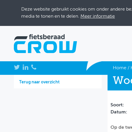
Deze website gebruikt cookies om onder andere bezo
media te tonen en te delen.
Meer informatie
NIEUWS
Home
/
Woe
BIJEENKOMSTEN
Terug naar overzicht
KENNISBANK
ADRESSENBOEK
Soort:
Datum:
OVER FIETSBERAAD
Op de twe
THEMASITES