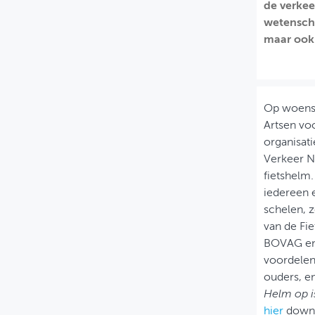
de verkee
MIJN PROFIEL
wetenscha
maar ook 
GEBRUIKER
Op woensda
Artsen voo
organisati
Verkeer N
fietshelm.
iedereen 
schelen, z
van de Fie
BOVAG en 
voordelen 
ouders, en
Helm op i
hier
downl