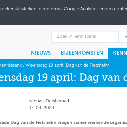
ekerstatistieken te meten via Google Analytics en om content
Zoek in kennisbank
NIEUWS
BIJEENKOMSTEN
KENN
Kennisbank
/
Woensdag 19 april: Dag van de Fietshelm
nsdag 19 april: Dag van 
Nieuws Fietsberaad
17-04-2023
ede Dag van de Fietshelm vragen samenwerkende organisat